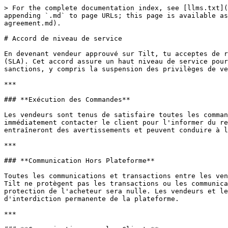
> For the complete documentation index, see [llms.txt](
appending `.md` to page URLs; this page is available as
agreement.md).

# Accord de niveau de service

En devenant vendeur approuvé sur Tilt, tu acceptes de r
(SLA). Cet accord assure un haut niveau de service pour
sanctions, y compris la suspension des privilèges de ve
***

### **Exécution des Commandes**

Les vendeurs sont tenus de satisfaire toutes les comman
immédiatement contacter le client pour l'informer du re
entraîneront des avertissements et peuvent conduire à l
***

### **Communication Hors Plateforme**

Toutes les communications et transactions entre les ven
Tilt ne protègent pas les transactions ou les communica
protection de l'acheteur sera nulle. Les vendeurs et le
d'interdiction permanente de la plateforme.

***
