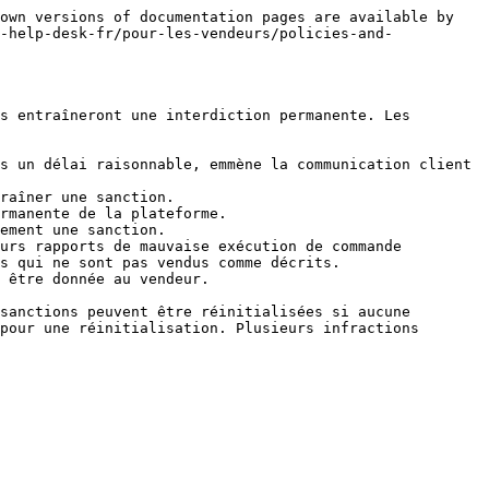
own versions of documentation pages are available by 
-help-desk-fr/pour-les-vendeurs/policies-and-
s entraîneront une interdiction permanente. Les 
s un délai raisonnable, emmène la communication client 
raîner une sanction.

rmanente de la plateforme.

ement une sanction.

urs rapports de mauvaise exécution de commande 
s qui ne sont pas vendus comme décrits.

 être donnée au vendeur.

sanctions peuvent être réinitialisées si aucune 
pour une réinitialisation. Plusieurs infractions 