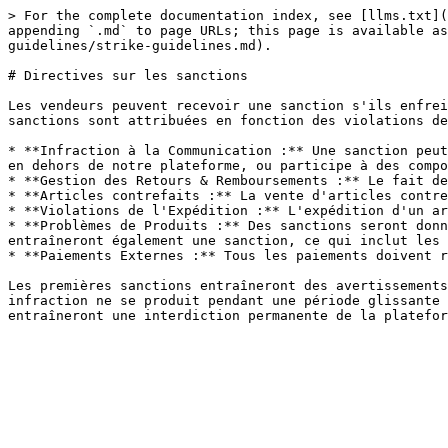
> For the complete documentation index, see [llms.txt](
appending `.md` to page URLs; this page is available as
guidelines/strike-guidelines.md).

# Directives sur les sanctions

Les vendeurs peuvent recevoir une sanction s'ils enfrei
sanctions sont attribuées en fonction des violations de
* **Infraction à la Communication :** Une sanction peut
en dehors de notre plateforme, ou participe à des compo
* **Gestion des Retours & Remboursements :** Le fait de
* **Articles contrefaits :** La vente d'articles contre
* **Violations de l'Expédition :** L'expédition d'un ar
* **Problèmes de Produits :** Des sanctions seront donn
entraîneront également une sanction, ce qui inclut les 
* **Paiements Externes :** Tous les paiements doivent r
Les premières sanctions entraîneront des avertissements
infraction ne se produit pendant une période glissante 