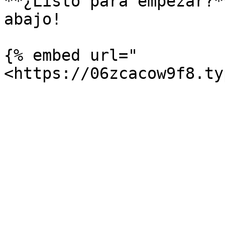
**¿Listo para empezar?*
abajo!

{% embed url="